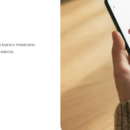
 un banco mexicano
resivos.