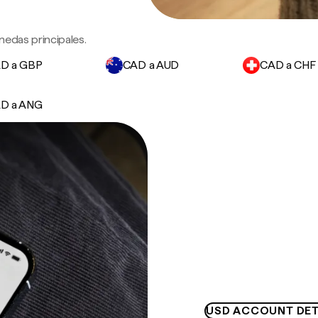
nedas principales.
D a GBP
CAD a AUD
CAD a CHF
D a ANG
USD ACCOUNT DET