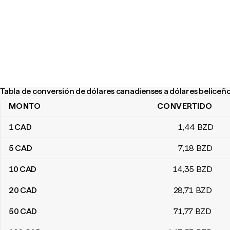
Tabla de conversión de dólares canadienses a dólares beliceñ
MONTO
CONVERTIDO
Tabla de conversión de dólares canadienses a dólares beliceños
1
CAD
1
,44
BZD
5
CAD
7
,18
BZD
10
CAD
14
,35
BZD
20
CAD
28
,71
BZD
50
CAD
71
,77
BZD