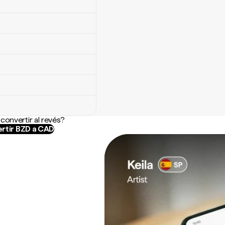
convertir al revés?
rtir BZD a CAD