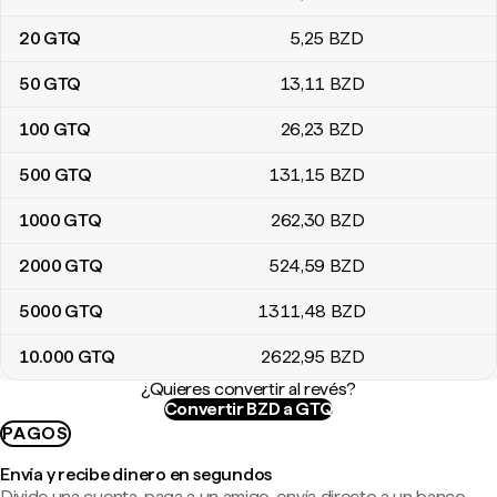
20
GTQ
5
,25
BZD
50
GTQ
13
,11
BZD
100
GTQ
26
,23
BZD
500
GTQ
131
,15
BZD
1000
GTQ
262
,30
BZD
2000
GTQ
524
,59
BZD
5000
GTQ
1311
,48
BZD
10.000
GTQ
2622
,95
BZD
¿Quieres convertir al revés?
Convertir BZD a GTQ
PAGOS
Envía y recibe dinero en segundos
Divide una cuenta, paga a un amigo, envía directo a un banco