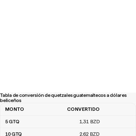
Tabla de conversión de quetzales guatemaltecos a dólares
beliceños
MONTO
CONVERTIDO
Tabla de conversión de quetzales guatemaltecos a dólares belic
5
GTQ
1
,31
BZD
10
GTQ
2
,62
BZD