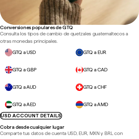
Conversiones populares de GTQ
Consulta los tipos de cambio de quetzales guatemaltecos a
otras monedas principales.
GTQ a USD
GTQ a EUR
GTQ a GBP
GTQ a CAD
GTQ a AUD
GTQ a CHF
GTQ a AED
GTQ a AMD
USD ACCOUNT DETAILS
Cobra desde cualquier lugar
Comparte tus datos de cuenta USD, EUR, MXN y BRL con