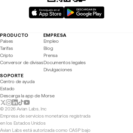
PRODUCTO
EMPRESA
Países
Empleo
Tarifas
Blog
Cripto
Prensa
Conversor de divisas
Documentos legales
Divulgaciones
SOPORTE
Centro de ayuda
Estado
Descarga la app de Morse
© 2026 Avian Labs, Inc
Empresa de servicios monetarios registrada
en los Estados Unidos
Avian Labs está autorizada como CASP bajo