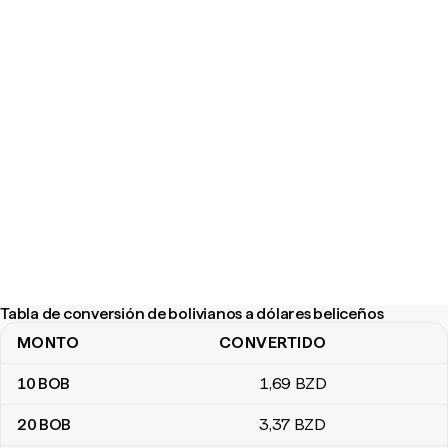
Tabla de conversión de bolivianos a dólares beliceños
MONTO
CONVERTIDO
Tabla de conversión de bolivianos a dólares beliceños
10
BOB
1
,69
BZD
20
BOB
3
,37
BZD