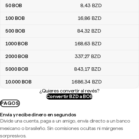
50
BOB
8
,43
BZD
100
BOB
16
,86
BZD
500
BOB
84
,32
BZD
1000
BOB
168
,63
BZD
2000
BOB
337
,27
BZD
5000
BOB
843
,17
BZD
10.000
BOB
1686
,34
BZD
¿Quieres convertir al revés?
Convertir BZD a BOB
PAGOS
Envía y recibe dinero en segundos
Divide una cuenta, paga a un amigo, envía directo a un banco
mexicano o brasileño. Sin comisiones ocultas ni márgenes
sorpresivos.