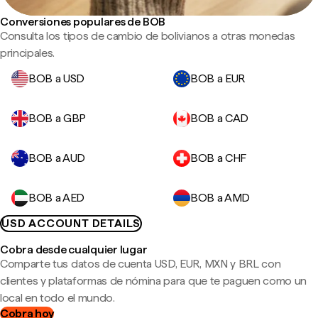
Conversiones populares de BOB
Consulta los tipos de cambio de bolivianos a otras monedas
principales.
BOB a USD
BOB a EUR
BOB a GBP
BOB a CAD
BOB a AUD
BOB a CHF
BOB a AED
BOB a AMD
USD ACCOUNT DETAILS
Cobra desde cualquier lugar
Comparte tus datos de cuenta USD, EUR, MXN y BRL con
clientes y plataformas de nómina para que te paguen como un
local en todo el mundo.
Cobra hoy