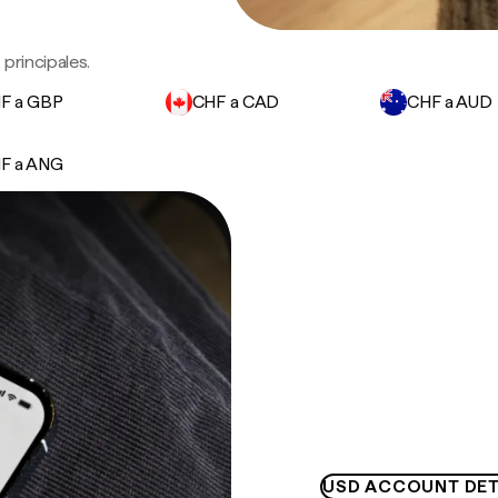
principales.
F a GBP
CHF a CAD
CHF a AUD
F a ANG
USD ACCOUNT DET