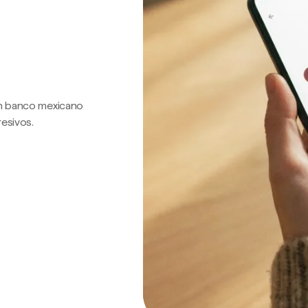
 un banco mexicano
resivos.