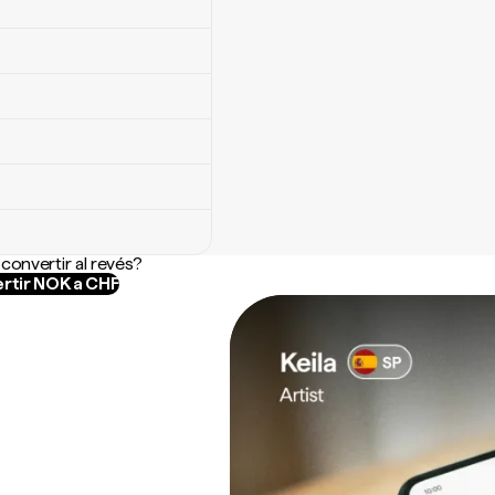
convertir al revés?
rtir NOK a CHF