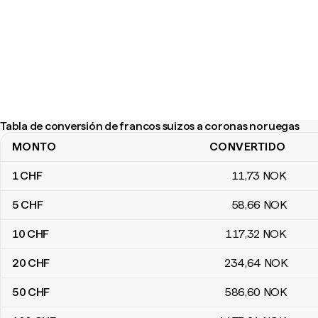
Tabla de conversión de francos suizos a coronas noruegas
MONTO
CONVERTIDO
Tabla de conversión de francos suizos a coronas noruegas
1
CHF
11
,73
NOK
5
CHF
58
,66
NOK
10
CHF
117
,32
NOK
20
CHF
234
,64
NOK
50
CHF
586
,60
NOK