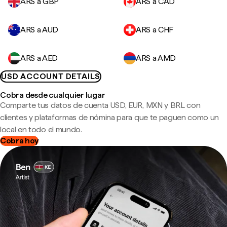
ARS a GBP
ARS a CAD
ARS a AUD
ARS a CHF
ARS a AED
ARS a AMD
USD ACCOUNT DETAILS
Cobra desde cualquier lugar
Comparte tus datos de cuenta USD, EUR, MXN y BRL con
clientes y plataformas de nómina para que te paguen como un
local en todo el mundo.
Cobra hoy