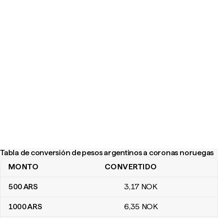
Tabla de conversión de pesos argentinos a coronas noruegas
MONTO
CONVERTIDO
Tabla de conversión de pesos argentinos a coronas noruegas
500
ARS
3
,17
NOK
1000
ARS
6
,35
NOK