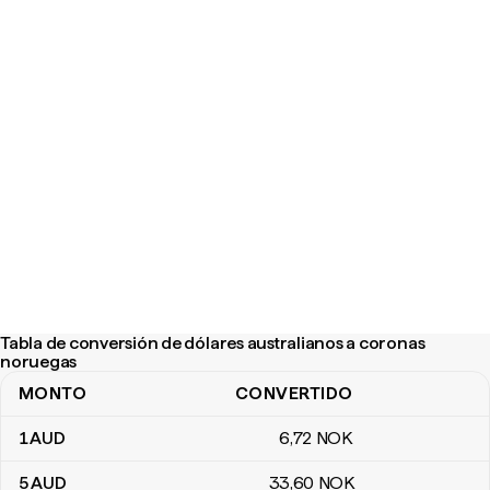
Tabla de conversión de dólares australianos a coronas
noruegas
MONTO
CONVERTIDO
Tabla de conversión de dólares australianos a coronas noruegas
1
AUD
6
,72
NOK
5
AUD
33
,60
NOK