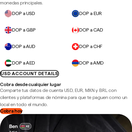
monedas principales.
DOP a USD
DOP a EUR
DOP a GBP
DOP a CAD
DOP a AUD
DOP a CHF
DOP a AED
DOP a AMD
USD ACCOUNT DETAILS
Cobra desde cualquier lugar
Comparte tus datos de cuenta USD, EUR, MXN y BRL con
clientes y plataformas de nómina para que te paguen como un
local en todo el mundo.
Cobra hoy