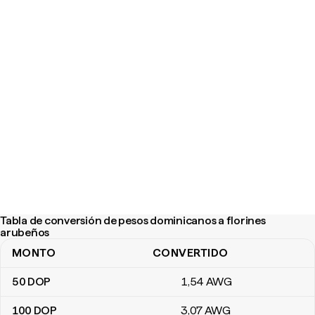
Tabla de conversión de pesos dominicanos a florines
arubeños
MONTO
CONVERTIDO
Tabla de conversión de pesos dominicanos a florines arubeños
50
DOP
1
,54
AWG
100
DOP
3
,07
AWG