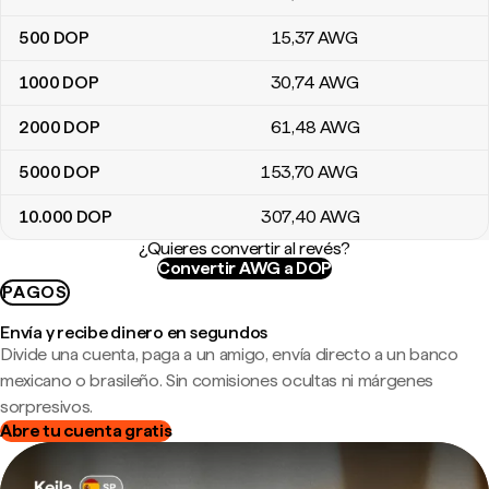
500
DOP
15
,37
AWG
1000
DOP
30
,74
AWG
2000
DOP
61
,48
AWG
5000
DOP
153
,70
AWG
10.000
DOP
307
,40
AWG
¿Quieres convertir al revés?
Convertir AWG a DOP
PAGOS
Envía y recibe dinero en segundos
Divide una cuenta, paga a un amigo, envía directo a un banco
mexicano o brasileño. Sin comisiones ocultas ni márgenes
sorpresivos.
Abre tu cuenta gratis