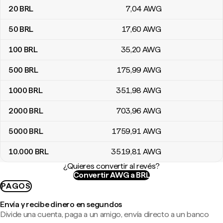
20
BRL
7
,04
AWG
50
BRL
17
,60
AWG
100
BRL
35
,20
AWG
500
BRL
175
,99
AWG
1000
BRL
351
,98
AWG
2000
BRL
703
,96
AWG
5000
BRL
1759
,91
AWG
10.000
BRL
3519
,81
AWG
¿Quieres convertir al revés?
Convertir AWG a BRL
PAGOS
Envía y recibe dinero en segundos
Divide una cuenta, paga a un amigo, envía directo a un banco