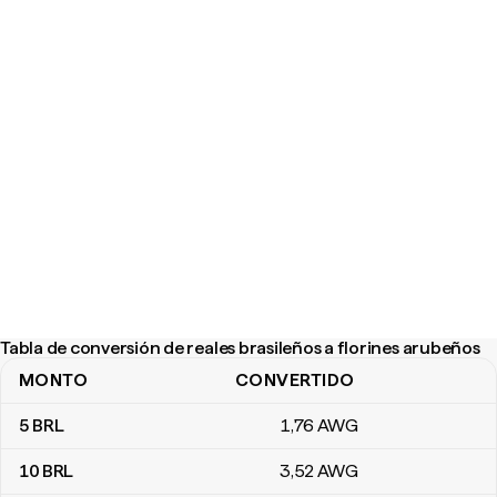
Tabla de conversión de reales brasileños a florines arubeños
MONTO
CONVERTIDO
Tabla de conversión de reales brasileños a florines arubeños
5
BRL
1
,76
AWG
10
BRL
3
,52
AWG