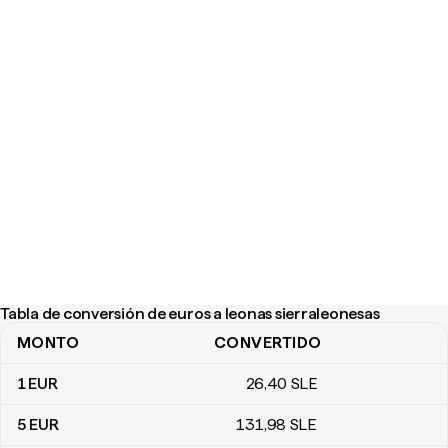
Tabla de conversión de euros a leonas sierraleonesas
MONTO
CONVERTIDO
Tabla de conversión de euros a leonas sierraleonesas
1
EUR
26
,40
SLE
5
EUR
131
,98
SLE