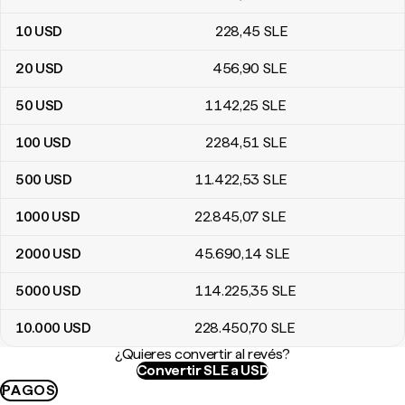
10
USD
228
,45
SLE
20
USD
456
,90
SLE
50
USD
1142
,25
SLE
100
USD
2284
,51
SLE
500
USD
11.422
,53
SLE
1000
USD
22.845
,07
SLE
2000
USD
45.690
,14
SLE
5000
USD
114.225
,35
SLE
10.000
USD
228.450
,70
SLE
¿Quieres convertir al revés?
Convertir SLE a USD
PAGOS