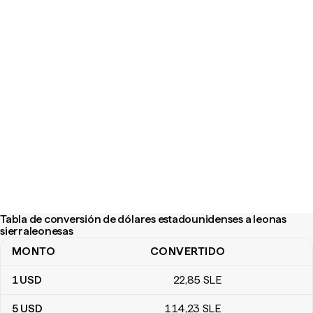
Tabla de conversión de dólares estadounidenses a leonas
sierraleonesas
MONTO
CONVERTIDO
Tabla de conversión de dólares estadounidenses a leonas sierra
1
USD
22
,85
SLE
5
USD
114
,23
SLE