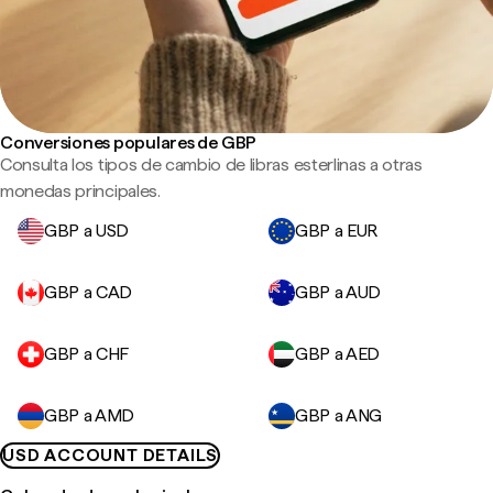
Conversiones populares de GBP
Consulta los tipos de cambio de libras esterlinas a otras
monedas principales.
GBP a USD
GBP a EUR
GBP a CAD
GBP a AUD
GBP a CHF
GBP a AED
GBP a AMD
GBP a ANG
USD ACCOUNT DETAILS