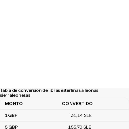
Tabla de conversión de libras esterlinas a leonas
sierraleonesas
MONTO
CONVERTIDO
Tabla de conversión de libras esterlinas a leonas sierraleonesas
1
GBP
31
,14
SLE
5
GBP
155
,70
SLE