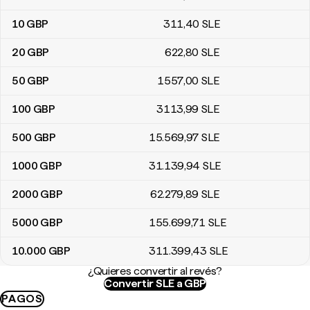
10
GBP
311
,40
SLE
20
GBP
622
,80
SLE
50
GBP
1557
,00
SLE
100
GBP
3113
,99
SLE
500
GBP
15.569
,97
SLE
1000
GBP
31.139
,94
SLE
2000
GBP
62.279
,89
SLE
5000
GBP
155.699
,71
SLE
10.000
GBP
311.399
,43
SLE
¿Quieres convertir al revés?
Convertir SLE a GBP
PAGOS