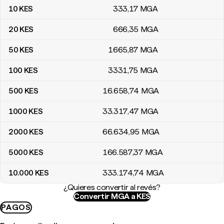
10
KES
333
,17
MGA
20
KES
666
,35
MGA
50
KES
1665
,87
MGA
100
KES
3331
,75
MGA
500
KES
16.658
,74
MGA
1000
KES
33.317
,47
MGA
2000
KES
66.634
,95
MGA
5000
KES
166.587
,37
MGA
10.000
KES
333.174
,74
MGA
¿Quieres convertir al revés?
Convertir MGA a KES
PAGOS