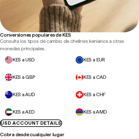
Conversiones populares de KES
Consulta los tipos de cambio de chelines kenianos a otras
monedas principales.
KES a USD
KES a EUR
KES a GBP
KES a CAD
KES a AUD
KES a CHF
KES a AED
KES a AMD
USD ACCOUNT DETAILS
Cobra desde cualquier lugar