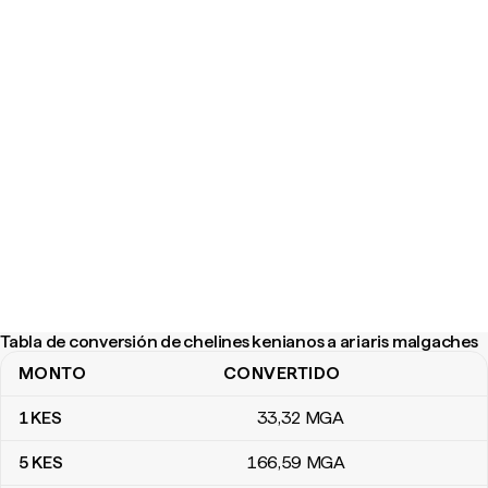
Tabla de conversión de chelines kenianos a ariaris malgaches
MONTO
CONVERTIDO
Tabla de conversión de chelines kenianos a ariaris malgaches
1
KES
33
,32
MGA
5
KES
166
,59
MGA