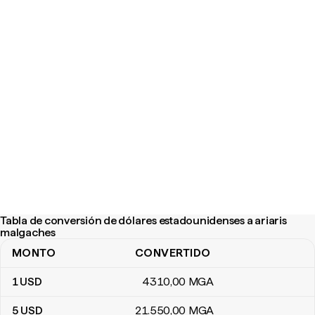
Tabla de conversión de dólares estadounidenses a ariaris
malgaches
MONTO
CONVERTIDO
Tabla de conversión de dólares estadounidenses a ariaris malga
1
USD
4310
,00
MGA
5
USD
21.550
,00
MGA