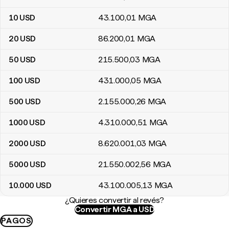
10
USD
43.100
,01
MGA
20
USD
86.200
,01
MGA
50
USD
215.500
,03
MGA
100
USD
431.000
,05
MGA
500
USD
2.155.000
,26
MGA
1000
USD
4.310.000
,51
MGA
2000
USD
8.620.001
,03
MGA
5000
USD
21.550.002
,56
MGA
10.000
USD
43.100.005
,13
MGA
¿Quieres convertir al revés?
Convertir MGA a USD
PAGOS