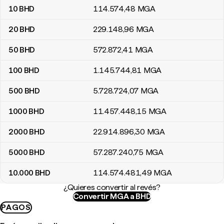
10
BHD
114.574
,48
MGA
20
BHD
229.148
,96
MGA
50
BHD
572.872
,41
MGA
100
BHD
1.145.744
,81
MGA
500
BHD
5.728.724
,07
MGA
1000
BHD
11.457.448
,15
MGA
2000
BHD
22.914.896
,30
MGA
5000
BHD
57.287.240
,75
MGA
10.000
BHD
114.574.481
,49
MGA
¿Quieres convertir al revés?
Convertir MGA a BHD
PAGOS