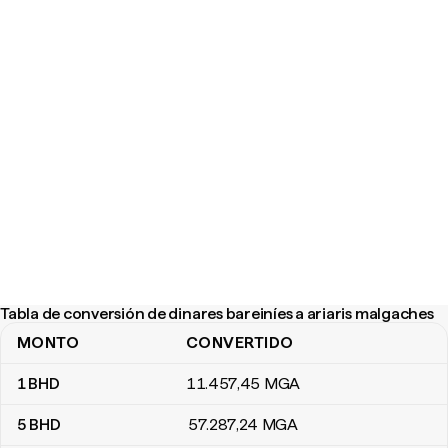
Tabla de conversión de dinares bareiníes a ariaris malgaches
MONTO
CONVERTIDO
Tabla de conversión de dinares bareiníes a ariaris malgaches
1
BHD
11.457
,45
MGA
5
BHD
57.287
,24
MGA