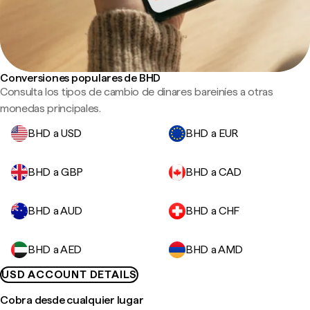
Conversiones populares de BHD
Consulta los tipos de cambio de dinares bareiníes a otras
monedas principales.
BHD a USD
BHD a EUR
BHD a GBP
BHD a CAD
BHD a AUD
BHD a CHF
BHD a AED
BHD a AMD
USD ACCOUNT DETAILS
Cobra desde cualquier lugar