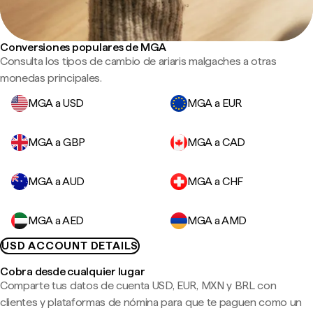
Conversiones populares de MGA
Consulta los tipos de cambio de ariaris malgaches a otras
monedas principales.
MGA a USD
MGA a EUR
MGA a GBP
MGA a CAD
MGA a AUD
MGA a CHF
MGA a AED
MGA a AMD
USD ACCOUNT DETAILS
Cobra desde cualquier lugar
Comparte tus datos de cuenta USD, EUR, MXN y BRL con
clientes y plataformas de nómina para que te paguen como un