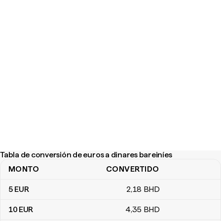
Tabla de conversión de euros a dinares bareiníes
MONTO
CONVERTIDO
Tabla de conversión de euros a dinares bareiníes
5
EUR
2
,18
BHD
10
EUR
4
,35
BHD