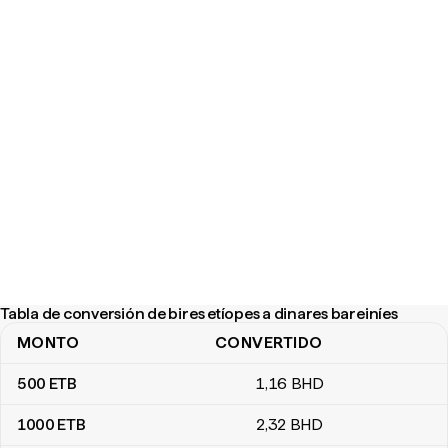
Tabla de conversión de bires etíopes a dinares bareiníes
MONTO
CONVERTIDO
Tabla de conversión de bires etíopes a dinares bareiníes
500
ETB
1
,16
BHD
1000
ETB
2
,32
BHD