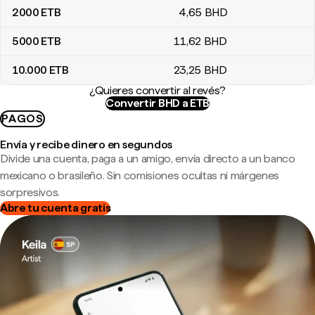
2000
ETB
4
,65
BHD
5000
ETB
11
,62
BHD
10.000
ETB
23
,25
BHD
¿Quieres convertir al revés?
Convertir BHD a ETB
PAGOS
Envía y recibe dinero en segundos
Divide una cuenta, paga a un amigo, envía directo a un banco
mexicano o brasileño. Sin comisiones ocultas ni márgenes
sorpresivos.
Abre tu cuenta gratis