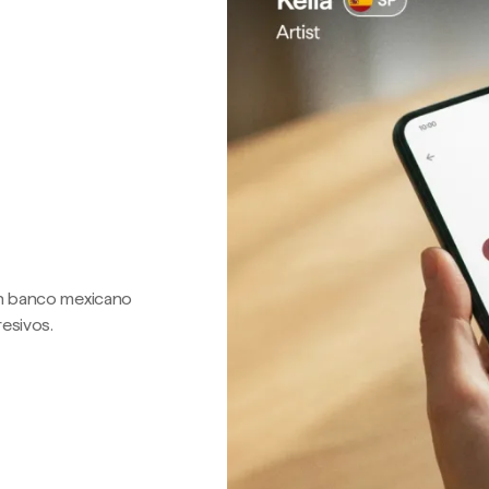
 un banco mexicano
resivos.