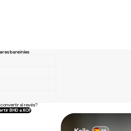
ares bareiníes
es bareiníes
convertir al revés?
rtir BHD a XOF