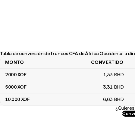
Tabla de conversión de francos CFA de África Occidental a din
MONTO
CONVERTIDO
Tabla de conversión de francos CFA de África Occidental a dinar
2000
XOF
1
,33
BHD
5000
XOF
3
,31
BHD
10.000
XOF
6
,63
BHD
¿Quieres 
Conve