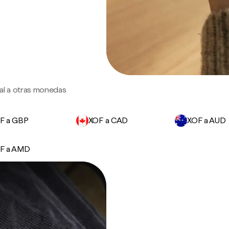
al a otras monedas
F a GBP
XOF a CAD
XOF a AUD
F a AMD