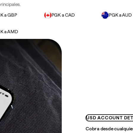
incipales.
K a GBP
PGK a CAD
PGK a AUD
K a AMD
USD ACCOUNT DET
Cobra desde cualquie