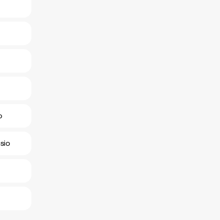
o
sio