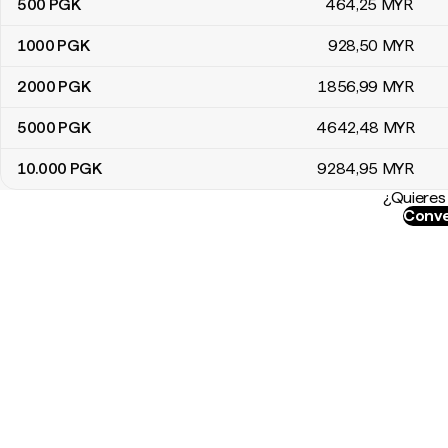
500
PGK
464
,25
MYR
1000
PGK
928
,50
MYR
2000
PGK
1856
,99
MYR
5000
PGK
4642
,48
MYR
10.000
PGK
9284
,95
MYR
¿Quieres 
Conve