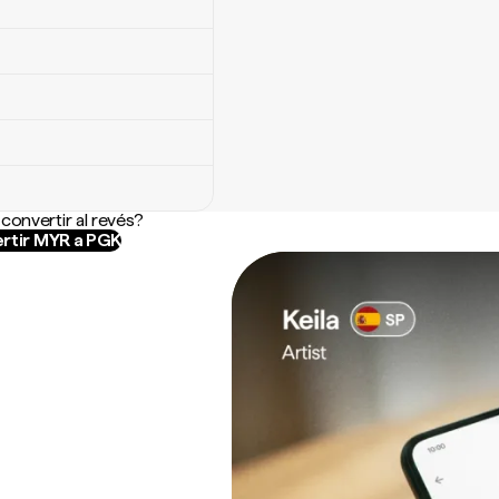
convertir al revés?
rtir MYR a PGK