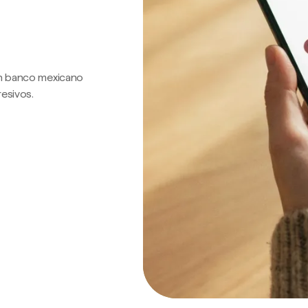
 un banco mexicano
resivos.