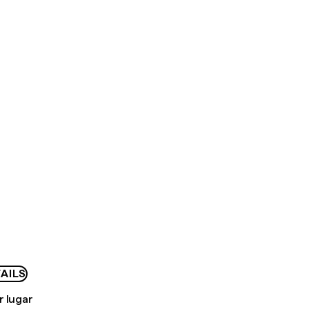
AILS
r lugar