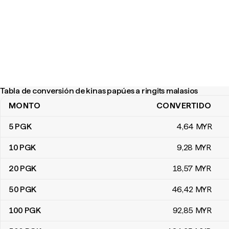
Tabla de conversión de kinas papúes a ringits malasios
MONTO
CONVERTIDO
Tabla de conversión de kinas papúes a ringits malasios
5
PGK
4
,64
MYR
10
PGK
9
,28
MYR
20
PGK
18
,57
MYR
50
PGK
46
,42
MYR
100
PGK
92
,85
MYR