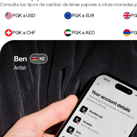
Consulta los tipos de cambio de kinas papúes a otras monedas pr
PGK a USD
PGK a EUR
PG
PGK a CHF
PGK a AED
PG