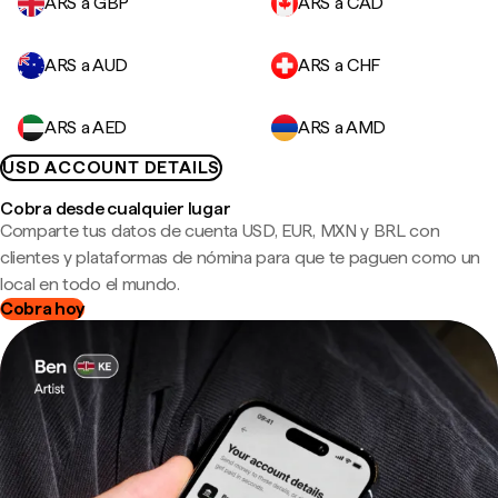
ARS a GBP
ARS a CAD
ARS a AUD
ARS a CHF
ARS a AED
ARS a AMD
USD ACCOUNT DETAILS
Cobra desde cualquier lugar
Comparte tus datos de cuenta USD, EUR, MXN y BRL con
clientes y plataformas de nómina para que te paguen como un
local en todo el mundo.
Cobra hoy