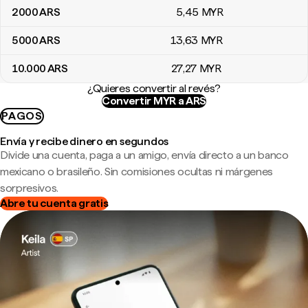
2000
ARS
5
,45
MYR
5000
ARS
13
,63
MYR
10.000
ARS
27
,27
MYR
¿Quieres convertir al revés?
Convertir MYR a ARS
PAGOS
Envía y recibe dinero en segundos
Divide una cuenta, paga a un amigo, envía directo a un banco
mexicano o brasileño. Sin comisiones ocultas ni márgenes
sorpresivos.
Abre tu cuenta gratis