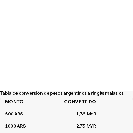
Tabla de conversión de pesos argentinos a ringits malasios
MONTO
CONVERTIDO
Tabla de conversión de pesos argentinos a ringits malasios
500
ARS
1
,36
MYR
1000
ARS
2
,73
MYR