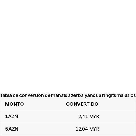
Tabla de conversión de manats azerbaiyanos a ringits malasios
MONTO
CONVERTIDO
Tabla de conversión de manats azerbaiyanos a ringits malasios
1
AZN
2
,41
MYR
5
AZN
12
,04
MYR