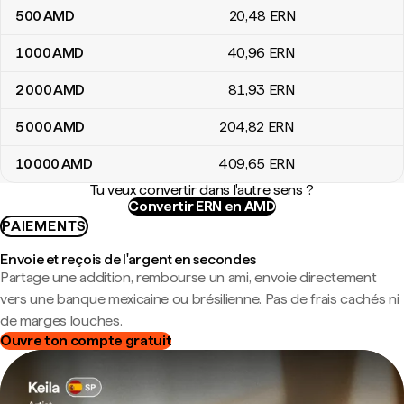
500
AMD
20
,48
ERN
1 000
AMD
40
,96
ERN
2 000
AMD
81
,93
ERN
5 000
AMD
204
,82
ERN
10 000
AMD
409
,65
ERN
Tu veux convertir dans l'autre sens ?
Convertir ERN en AMD
PAIEMENTS
Envoie et reçois de l'argent en secondes
Partage une addition, rembourse un ami, envoie directement
vers une banque mexicaine ou brésilienne. Pas de frais cachés ni
de marges louches.
Ouvre ton compte gratuit