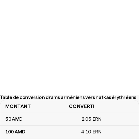
Table de conversion drams arméniens vers nafkas érythréens
MONTANT
CONVERTI
Table de conversion drams arméniens vers nafkas érythréens
50
AMD
2
,05
ERN
100
AMD
4
,10
ERN