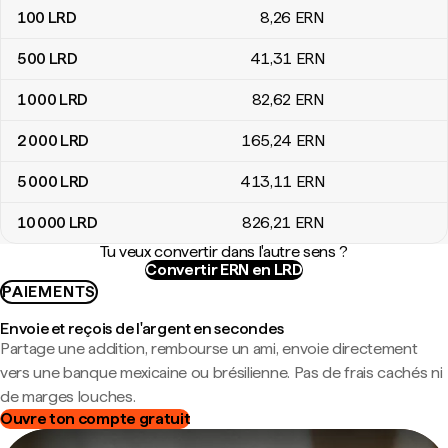
100
LRD
8
,26
ERN
500
LRD
41
,31
ERN
1 000
LRD
82
,62
ERN
2 000
LRD
165
,24
ERN
5 000
LRD
413
,11
ERN
10 000
LRD
826
,21
ERN
Tu veux convertir dans l'autre sens ?
Convertir ERN en LRD
PAIEMENTS
Envoie et reçois de l'argent en secondes
Partage une addition, rembourse un ami, envoie directement
vers une banque mexicaine ou brésilienne. Pas de frais cachés ni
de marges louches.
Ouvre ton compte gratuit