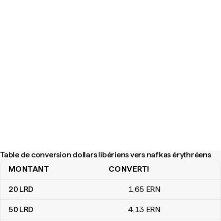
Table de conversion dollars libériens vers nafkas érythréens
MONTANT
CONVERTI
Table de conversion dollars libériens vers nafkas érythréens
20
LRD
1
,65
ERN
50
LRD
4
,13
ERN