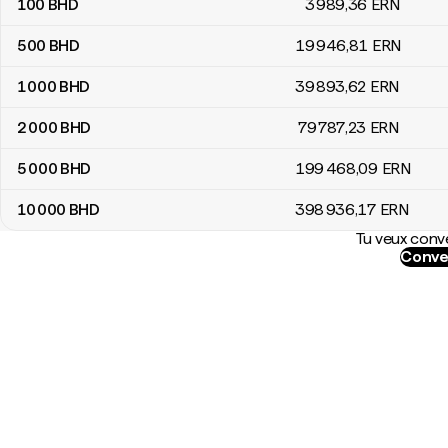
100
BHD
3 989
,36
ERN
500
BHD
19 946
,81
ERN
1 000
BHD
39 893
,62
ERN
2 000
BHD
79 787
,23
ERN
5 000
BHD
199 468
,09
ERN
10 000
BHD
398 936
,17
ERN
Tu veux conve
Conve