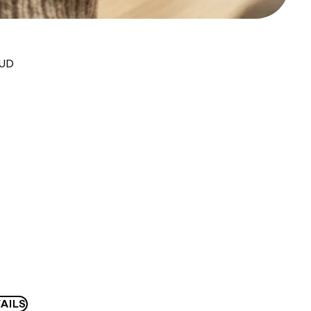
AUD
AILS