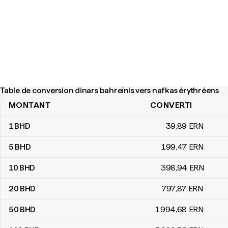
Table de conversion dinars bahreïnis vers nafkas érythréens
MONTANT
CONVERTI
Table de conversion dinars bahreïnis vers nafkas érythréens
1
BHD
39
,89
ERN
5
BHD
199
,47
ERN
10
BHD
398
,94
ERN
20
BHD
797
,87
ERN
50
BHD
1 994
,68
ERN