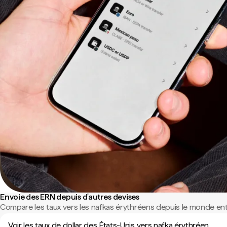
Envoie des ERN depuis d'autres devises
Compare les taux vers les nafkas érythréens depuis le monde enti
Voir les taux de dollar des États-Unis vers nafka érythréen