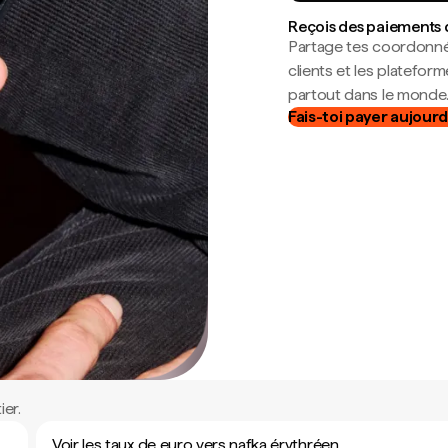
Reçois des paiements 
Partage tes coordonné
clients et les platefor
partout dans le monde
Fais-toi payer aujourd
er.
Voir les taux de euro vers nafka érythréen