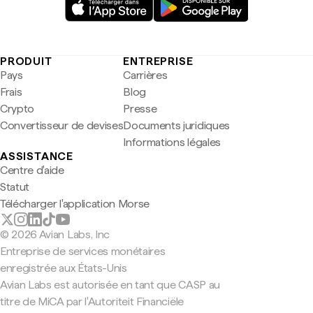
PRODUIT
ENTREPRISE
Pays
Carrières
Frais
Blog
Crypto
Presse
Convertisseur de devises
Documents juridiques
Informations légales
ASSISTANCE
Centre d'aide
Statut
Télécharger l'application Morse
© 2026 Avian Labs, Inc
Entreprise de services monétaires
enregistrée aux États-Unis
Avian Labs est autorisée en tant que CASP au
titre de MiCA par l'Autoriteit Financiële