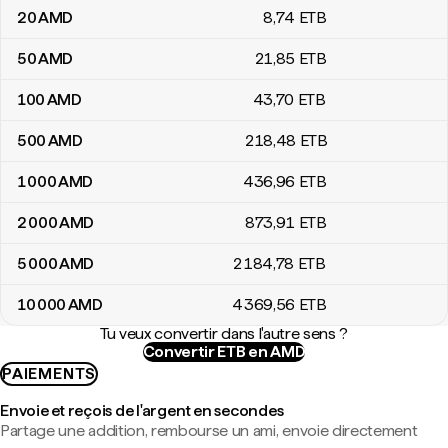
20
AMD
8
,74
ETB
50
AMD
21
,85
ETB
100
AMD
43
,70
ETB
500
AMD
218
,48
ETB
1 000
AMD
436
,96
ETB
2 000
AMD
873
,91
ETB
5 000
AMD
2 184
,78
ETB
10 000
AMD
4 369
,56
ETB
Tu veux convertir dans l'autre sens ?
Convertir ETB en AMD
PAIEMENTS
Envoie et reçois de l'argent en secondes
Partage une addition, rembourse un ami, envoie directement