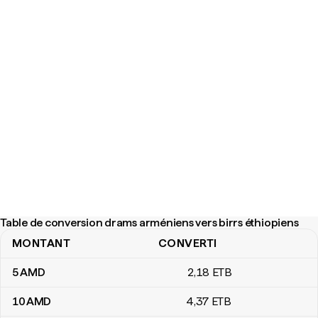
Table de conversion drams arméniens vers birrs éthiopiens
MONTANT
CONVERTI
Table de conversion drams arméniens vers birrs éthiopiens
5
AMD
2
,18
ETB
10
AMD
4
,37
ETB