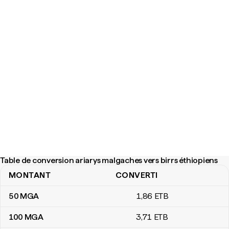
Table de conversion ariarys malgaches vers birrs éthiopiens
MONTANT
CONVERTI
Table de conversion ariarys malgaches vers birrs éthiopiens
50
MGA
1
,86
ETB
100
MGA
3
,71
ETB