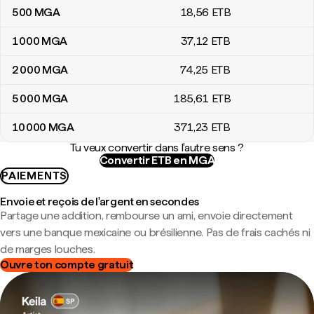
500
MGA
18
,56
ETB
1 000
MGA
37
,12
ETB
2 000
MGA
74
,25
ETB
5 000
MGA
185
,61
ETB
10 000
MGA
371
,23
ETB
Tu veux convertir dans l'autre sens ?
Convertir ETB en MGA
PAIEMENTS
Envoie et reçois de l'argent en secondes
Partage une addition, rembourse un ami, envoie directement
vers une banque mexicaine ou brésilienne. Pas de frais cachés ni
de marges louches.
Ouvre ton compte gratuit