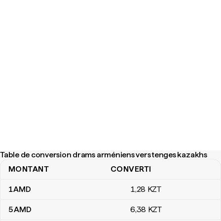
Table de conversion drams arméniens vers tenges kazakhs
MONTANT
CONVERTI
Table de conversion drams arméniens vers tenges kazakhs
1
AMD
1
,28
KZT
5
AMD
6
,38
KZT