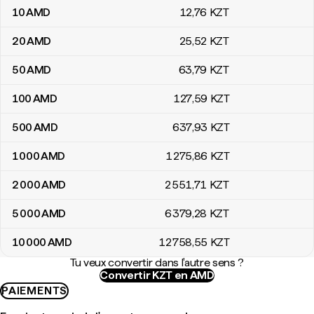
10
AMD
12
,76
KZT
20
AMD
25
,52
KZT
50
AMD
63
,79
KZT
100
AMD
127
,59
KZT
500
AMD
637
,93
KZT
1 000
AMD
1 275
,86
KZT
2 000
AMD
2 551
,71
KZT
5 000
AMD
6 379
,28
KZT
10 000
AMD
12 758
,55
KZT
Tu veux convertir dans l'autre sens ?
Convertir KZT en AMD
PAIEMENTS