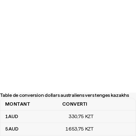
Table de conversion dollars australiens vers tenges kazakhs
MONTANT
CONVERTI
Table de conversion dollars australiens vers tenges kazakhs
1
AUD
330
,75
KZT
5
AUD
1 653
,75
KZT