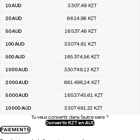
10
AUD
3 307
,49
KZT
20
AUD
6 614
,98
KZT
50
AUD
16 537
,46
KZT
100
AUD
33 074
,91
KZT
500
AUD
165 374
,56
KZT
1 000
AUD
330 749
,12
KZT
2 000
AUD
661 498
,24
KZT
5 000
AUD
1 653 745
,61
KZT
10 000
AUD
3 307 491
,22
KZT
Tu veux convertir dans l'autre sens ?
Convertir KZT en AUD
PAIEMENTS