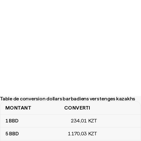
Table de conversion dollars barbadiens vers tenges kazakhs
MONTANT
CONVERTI
Table de conversion dollars barbadiens vers tenges kazakhs
1
BBD
234
,01
KZT
5
BBD
1 170
,03
KZT