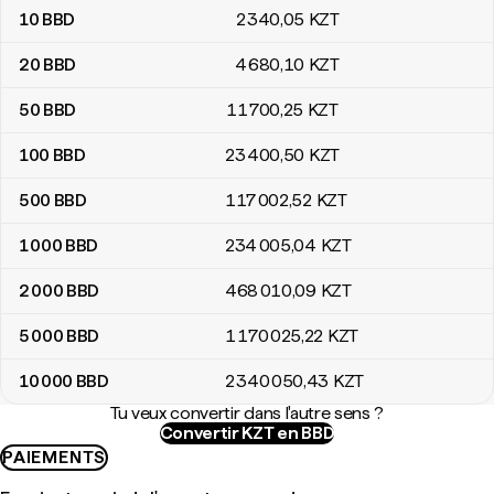
10
BBD
2 340
,05
KZT
20
BBD
4 680
,10
KZT
50
BBD
11 700
,25
KZT
100
BBD
23 400
,50
KZT
500
BBD
117 002
,52
KZT
1 000
BBD
234 005
,04
KZT
2 000
BBD
468 010
,09
KZT
5 000
BBD
1 170 025
,22
KZT
10 000
BBD
2 340 050
,43
KZT
Tu veux convertir dans l'autre sens ?
Convertir KZT en BBD
PAIEMENTS