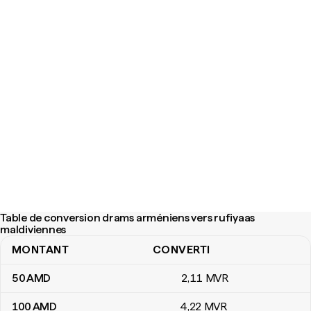
Table de conversion drams arméniens vers rufiyaas
maldiviennes
MONTANT
CONVERTI
Table de conversion drams arméniens vers rufiyaas maldiviennes
50
AMD
2
,11
MVR
100
AMD
4
,22
MVR