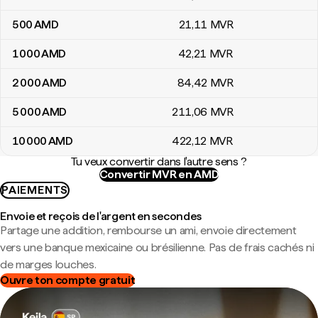
500
AMD
21
,11
MVR
1 000
AMD
42
,21
MVR
2 000
AMD
84
,42
MVR
5 000
AMD
211
,06
MVR
10 000
AMD
422
,12
MVR
Tu veux convertir dans l'autre sens ?
Convertir MVR en AMD
PAIEMENTS
Envoie et reçois de l'argent en secondes
Partage une addition, rembourse un ami, envoie directement
vers une banque mexicaine ou brésilienne. Pas de frais cachés ni
de marges louches.
Ouvre ton compte gratuit