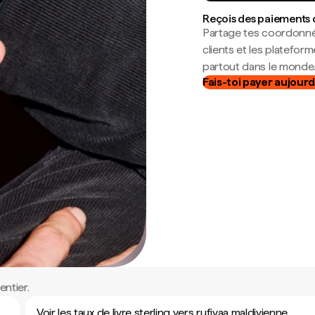
Reçois des paiements 
Partage tes coordonné
clients et les platefor
partout dans le monde
Fais-toi payer aujourd
ntier.
Voir les taux de livre sterling vers rufiyaa maldivienne