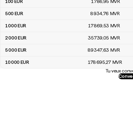
100
EUR
1 786
,95
MVR
500
EUR
8 934
,76
MVR
1 000
EUR
17 869
,53
MVR
2 000
EUR
35 739
,05
MVR
5 000
EUR
89 347
,63
MVR
10 000
EUR
178 695
,27
MVR
Tu veux conve
Conver