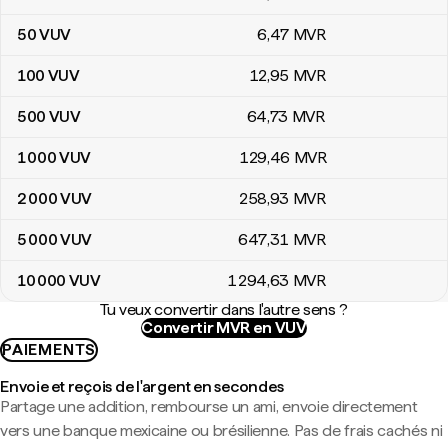
50
VUV
6
,47
MVR
100
VUV
12
,95
MVR
500
VUV
64
,73
MVR
1 000
VUV
129
,46
MVR
2 000
VUV
258
,93
MVR
5 000
VUV
647
,31
MVR
10 000
VUV
1 294
,63
MVR
Tu veux convertir dans l'autre sens ?
Convertir MVR en VUV
PAIEMENTS
Envoie et reçois de l'argent en secondes
Partage une addition, rembourse un ami, envoie directement
vers une banque mexicaine ou brésilienne. Pas de frais cachés ni