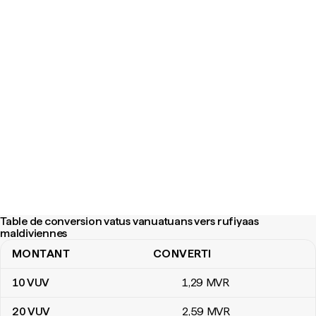
Table de conversion vatus vanuatuans vers rufiyaas
maldiviennes
MONTANT
CONVERTI
Table de conversion vatus vanuatuans vers rufiyaas maldiviennes
10
VUV
1
,29
MVR
20
VUV
2
,59
MVR