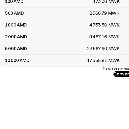
100
AMD
473
,36
MWK
500
AMD
2 366
,79
MWK
1 000
AMD
4 733
,58
MWK
2 000
AMD
9 467
,16
MWK
5 000
AMD
23 667
,90
MWK
10 000
AMD
47 335
,81
MWK
Tu veux conve
Conver