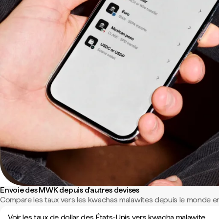
Envoie des MWK depuis d'autres devises
Compare les taux vers les kwachas malawites depuis le monde en
Voir les taux de dollar des États-Unis vers kwacha malawite