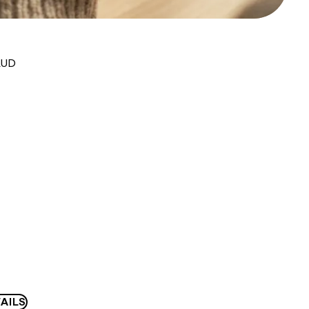
AUD
AILS