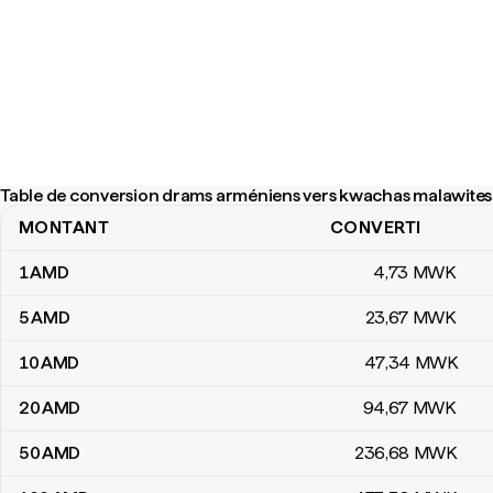
Table de conversion drams arméniens vers kwachas malawites
MONTANT
CONVERTI
Table de conversion drams arméniens vers kwachas malawites
1
AMD
4
,73
MWK
5
AMD
23
,67
MWK
10
AMD
47
,34
MWK
20
AMD
94
,67
MWK
50
AMD
236
,68
MWK