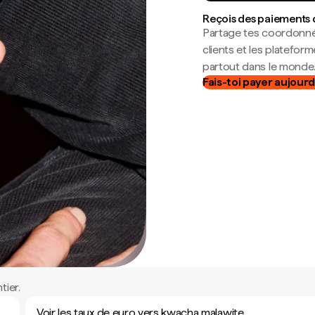
Reçois des paiements 
Partage tes coordonné
clients et les platefor
partout dans le monde
Fais-toi payer aujourd
tier.
Voir les taux de euro vers kwacha malawite