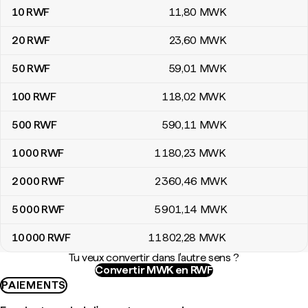
10
RWF
11
,80
MWK
20
RWF
23
,60
MWK
50
RWF
59
,01
MWK
100
RWF
118
,02
MWK
500
RWF
590
,11
MWK
1 000
RWF
1 180
,23
MWK
2 000
RWF
2 360
,46
MWK
5 000
RWF
5 901
,14
MWK
10 000
RWF
11 802
,28
MWK
Tu veux convertir dans l'autre sens ?
Convertir MWK en RWF
PAIEMENTS