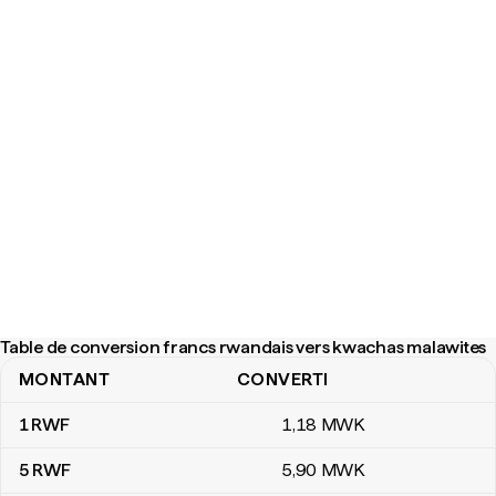
Table de conversion francs rwandais vers kwachas malawites
MONTANT
CONVERTI
Table de conversion francs rwandais vers kwachas malawites
1
RWF
1
,18
MWK
5
RWF
5
,90
MWK