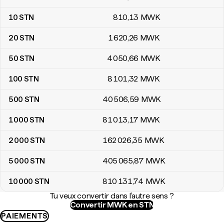
10
STN
810
,13
MWK
20
STN
1 620
,26
MWK
50
STN
4 050
,66
MWK
100
STN
8 101
,32
MWK
500
STN
40 506
,59
MWK
1 000
STN
81 013
,17
MWK
2 000
STN
162 026
,35
MWK
5 000
STN
405 065
,87
MWK
10 000
STN
810 131
,74
MWK
Tu veux convertir dans l'autre sens ?
Convertir MWK en STN
PAIEMENTS