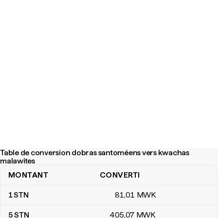
Table de conversion dobras santoméens vers kwachas
malawites
MONTANT
CONVERTI
Table de conversion dobras santoméens vers kwachas malawite
1
STN
81
,01
MWK
5
STN
405
,07
MWK