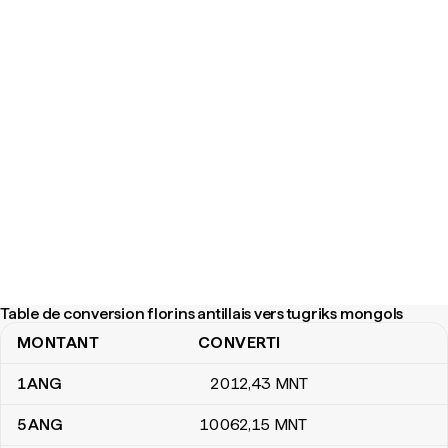
Table de conversion florins antillais vers tugriks mongols
MONTANT
CONVERTI
Table de conversion florins antillais vers tugriks mongols
1
ANG
2 012
,43
MNT
5
ANG
10 062
,15
MNT