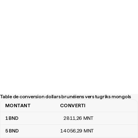
Table de conversion dollars brunéiens vers tugriks mongols
MONTANT
CONVERTI
Table de conversion dollars brunéiens vers tugriks mongols
1
BND
2 811
,26
MNT
5
BND
14 056
,29
MNT