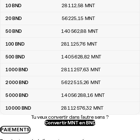
10
BND
28 112
,58
MNT
20
BND
56 225
,15
MNT
50
BND
140 562
,88
MNT
100
BND
281 125
,76
MNT
500
BND
1 405 628
,82
MNT
1 000
BND
2 811 257
,63
MNT
2 000
BND
5 622 515
,26
MNT
5 000
BND
14 056 288
,16
MNT
10 000
BND
28 112 576
,32
MNT
Tu veux convertir dans l'autre sens ?
Convertir MNT en BND
PAIEMENTS