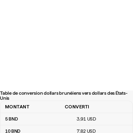
Table de conversion dollars brunéiens vers dollars des États-
Unis
MONTANT
CONVERTI
Table de conversion dollars brunéiens vers dollars des États-Uni
5
BND
3
,91
USD
10
BND
7
,82
USD