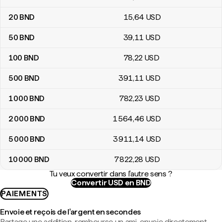
20
BND
15
,64
USD
50
BND
39
,11
USD
100
BND
78
,22
USD
500
BND
391
,11
USD
1 000
BND
782
,23
USD
2 000
BND
1 564
,46
USD
5 000
BND
3 911
,14
USD
10 000
BND
7 822
,28
USD
Tu veux convertir dans l'autre sens ?
Convertir USD en BND
PAIEMENTS
Envoie et reçois de l'argent en secondes
Partage une addition, rembourse un ami, envoie directement