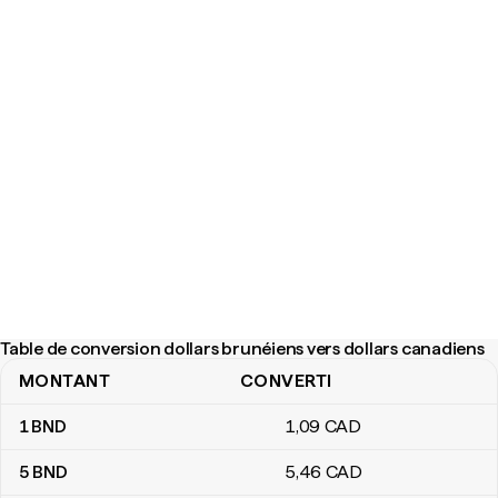
Table de conversion dollars brunéiens vers dollars canadiens
MONTANT
CONVERTI
Table de conversion dollars brunéiens vers dollars canadiens
1
BND
1
,09
CAD
5
BND
5
,46
CAD