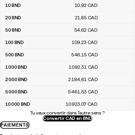
10
BND
10
,92
CAD
20
BND
21
,85
CAD
50
BND
54
,62
CAD
100
BND
109
,23
CAD
500
BND
546
,15
CAD
1 000
BND
1 092
,31
CAD
2 000
BND
2 184
,61
CAD
5 000
BND
5 461
,53
CAD
10 000
BND
10 923
,07
CAD
Tu veux convertir dans l'autre sens ?
Convertir CAD en BND
PAIEMENTS