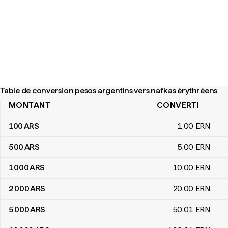
Table de conversion pesos argentins vers nafkas érythréens
MONTANT
CONVERTI
Table de conversion pesos argentins vers nafkas érythréens
100
ARS
1
,00
ERN
500
ARS
5
,00
ERN
1 000
ARS
10
,00
ERN
2 000
ARS
20
,00
ERN
5 000
ARS
50
,01
ERN