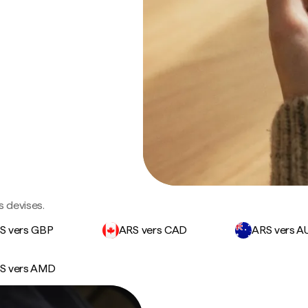
s devises.
S vers GBP
ARS vers CAD
ARS vers A
S vers AMD