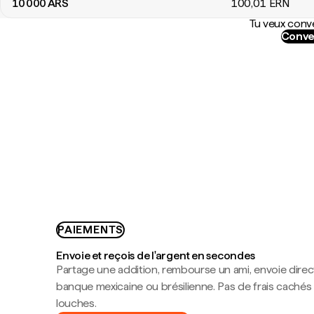
10 000
ARS
100
,01
ERN
Tu veux conve
Conve
PAIEMENTS
Envoie et reçois de l'argent en secondes
Partage une addition, rembourse un ami, envoie dire
banque mexicaine ou brésilienne. Pas de frais cachés
louches.