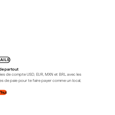
AILS
de partout
es de compte USD, EUR, MXN et BRL avec les
mes de paie pour te faire payer comme un local,
.
'hui