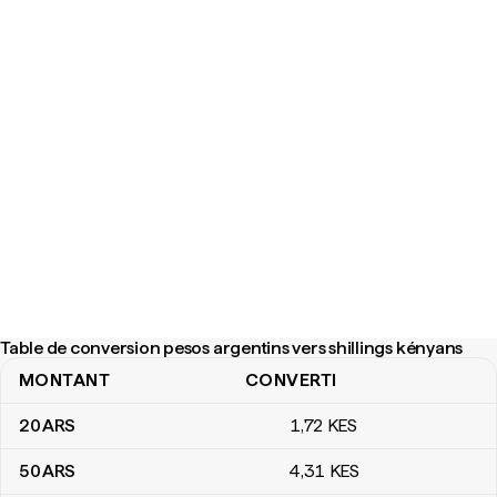
Table de conversion pesos argentins vers shillings kényans
MONTANT
CONVERTI
Table de conversion pesos argentins vers shillings kényans
20
ARS
1
,72
KES
50
ARS
4
,31
KES