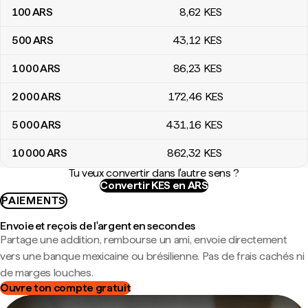
100
ARS
8
,62
KES
500
ARS
43
,12
KES
1 000
ARS
86
,23
KES
2 000
ARS
172
,46
KES
5 000
ARS
431
,16
KES
10 000
ARS
862
,32
KES
Tu veux convertir dans l'autre sens ?
Convertir KES en ARS
PAIEMENTS
Envoie et reçois de l'argent en secondes
Partage une addition, rembourse un ami, envoie directement
vers une banque mexicaine ou brésilienne. Pas de frais cachés ni
de marges louches.
Ouvre ton compte gratuit