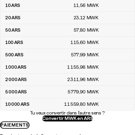
10
ARS
11
,56
MWK
20
ARS
23
,12
MWK
50
ARS
57
,80
MWK
100
ARS
115
,60
MWK
500
ARS
577
,99
MWK
1 000
ARS
1 155
,98
MWK
2 000
ARS
2 311
,96
MWK
5 000
ARS
5 779
,90
MWK
10 000
ARS
11 559
,80
MWK
Tu veux convertir dans l'autre sens ?
Convertir MWK en ARS
PAIEMENTS