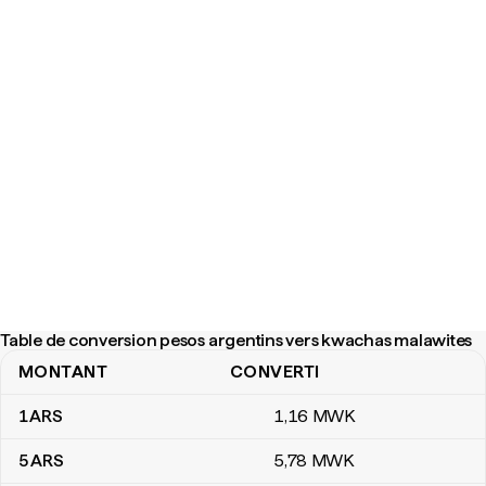
Table de conversion pesos argentins vers kwachas malawites
MONTANT
CONVERTI
Table de conversion pesos argentins vers kwachas malawites
1
ARS
1
,16
MWK
5
ARS
5
,78
MWK