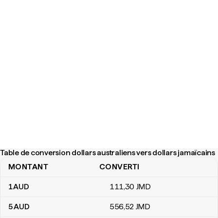
Table de conversion dollars australiens vers dollars jamaïcains
MONTANT
CONVERTI
Table de conversion dollars australiens vers dollars jamaïcains
1
AUD
111
,30
JMD
5
AUD
556
,52
JMD