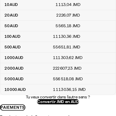
10
AUD
1 113
,04
JMD
20
AUD
2 226
,07
JMD
50
AUD
5 565
,18
JMD
100
AUD
11 130
,36
JMD
500
AUD
55 651
,81
JMD
1 000
AUD
111 303
,62
JMD
2 000
AUD
222 607
,23
JMD
5 000
AUD
556 518
,08
JMD
10 000
AUD
1 113 036
,15
JMD
Tu veux convertir dans l'autre sens ?
Convertir JMD en AUD
PAIEMENTS