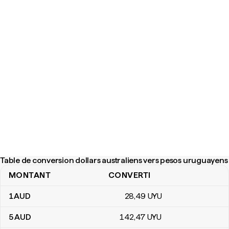
Table de conversion dollars australiens vers pesos uruguayens
MONTANT
CONVERTI
Table de conversion dollars australiens vers pesos uruguayens
1
AUD
28
,49
UYU
5
AUD
142
,47
UYU