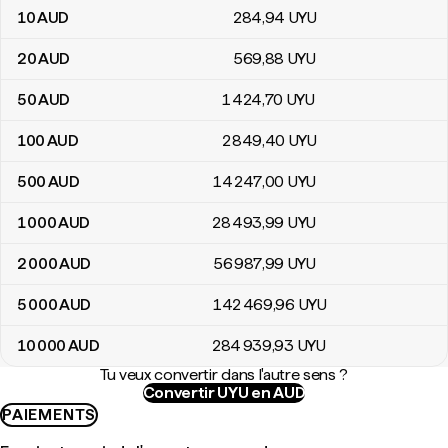
10
AUD
284
,94
UYU
20
AUD
569
,88
UYU
50
AUD
1 424
,70
UYU
100
AUD
2 849
,40
UYU
500
AUD
14 247
,00
UYU
1 000
AUD
28 493
,99
UYU
2 000
AUD
56 987
,99
UYU
5 000
AUD
142 469
,96
UYU
10 000
AUD
284 939
,93
UYU
Tu veux convertir dans l'autre sens ?
Convertir UYU en AUD
PAIEMENTS