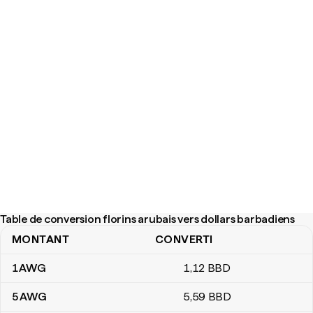
Table de conversion florins arubais vers dollars barbadiens
MONTANT
CONVERTI
Table de conversion florins arubais vers dollars barbadiens
1
AWG
1
,12
BBD
5
AWG
5
,59
BBD