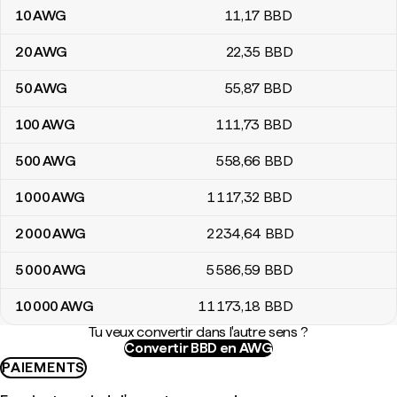
10
AWG
11
,17
BBD
20
AWG
22
,35
BBD
50
AWG
55
,87
BBD
100
AWG
111
,73
BBD
500
AWG
558
,66
BBD
1 000
AWG
1 117
,32
BBD
2 000
AWG
2 234
,64
BBD
5 000
AWG
5 586
,59
BBD
10 000
AWG
11 173
,18
BBD
Tu veux convertir dans l'autre sens ?
Convertir BBD en AWG
PAIEMENTS