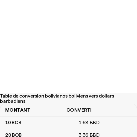
Table de conversion bolivianos boliviens vers dollars
barbadiens
MONTANT
CONVERTI
Table de conversion bolivianos boliviens vers dollars barbadiens
10
BOB
1
,68
BBD
20
BOB
3
,36
BBD