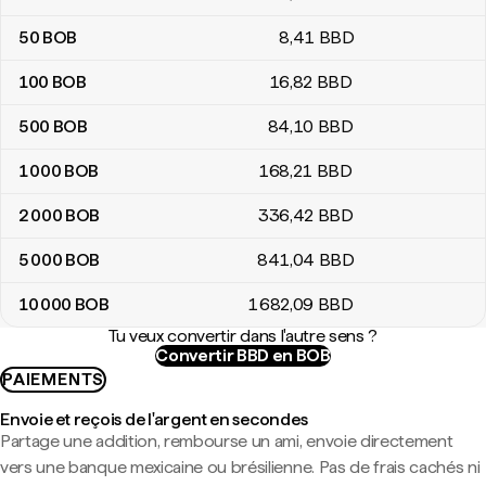
50
BOB
8
,41
BBD
100
BOB
16
,82
BBD
500
BOB
84
,10
BBD
1 000
BOB
168
,21
BBD
2 000
BOB
336
,42
BBD
5 000
BOB
841
,04
BBD
10 000
BOB
1 682
,09
BBD
Tu veux convertir dans l'autre sens ?
Convertir BBD en BOB
PAIEMENTS
Envoie et reçois de l'argent en secondes
Partage une addition, rembourse un ami, envoie directement
vers une banque mexicaine ou brésilienne. Pas de frais cachés ni