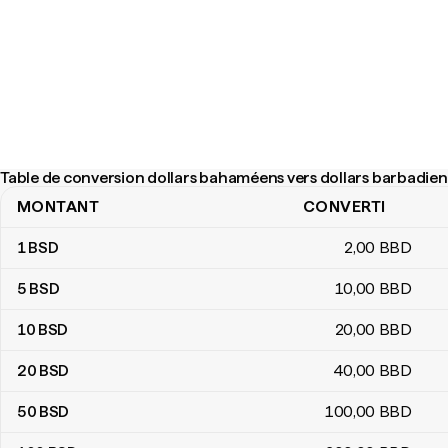
Table de conversion dollars bahaméens vers dollars barbadien
MONTANT
CONVERTI
Table de conversion dollars bahaméens vers dollars barbadiens
1
BSD
2
,00
BBD
5
BSD
10
,00
BBD
10
BSD
20
,00
BBD
20
BSD
40
,00
BBD
50
BSD
100
,00
BBD