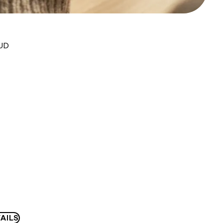
AUD
AILS