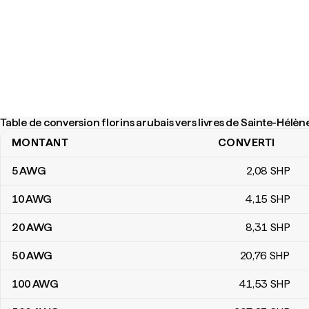
Table de conversion florins arubais vers livres de Sainte-Hélèn
MONTANT
CONVERTI
Table de conversion florins arubais vers livres de Sainte-Hélène
5
AWG
2
,08
SHP
10
AWG
4
,15
SHP
20
AWG
8
,31
SHP
50
AWG
20
,76
SHP
100
AWG
41
,53
SHP