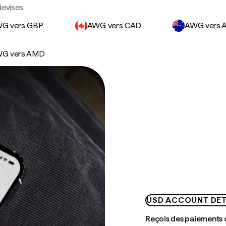
devises.
G vers GBP
AWG vers CAD
AWG vers 
G vers AMD
USD ACCOUNT DET
Reçois des paiements 