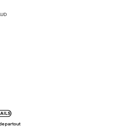
AUD
AILS
de partout