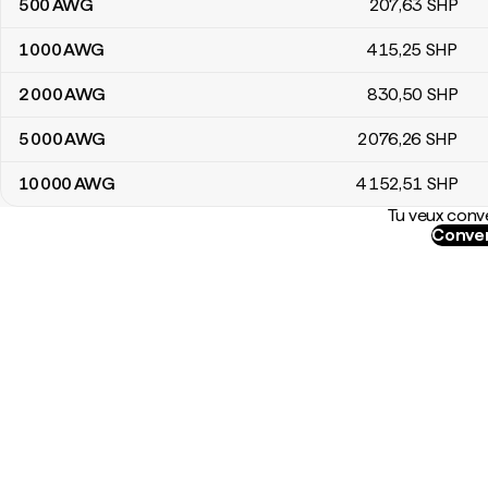
500
AWG
207
,63
SHP
1 000
AWG
415
,25
SHP
2 000
AWG
830
,50
SHP
5 000
AWG
2 076
,26
SHP
10 000
AWG
4 152
,51
SHP
Tu veux conve
Conver