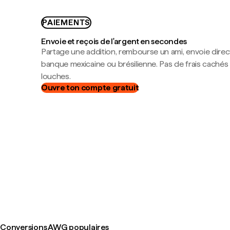
PAIEMENTS
Envoie et reçois de l'argent en secondes
Partage une addition, rembourse un ami, envoie dire
banque mexicaine ou brésilienne. Pas de frais cachés
louches.
Ouvre ton compte gratuit
Conversions AWG populaires