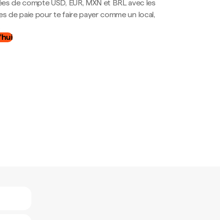
es de compte USD, EUR, MXN et BRL avec les
mes de paie pour te faire payer comme un local,
.
'hui