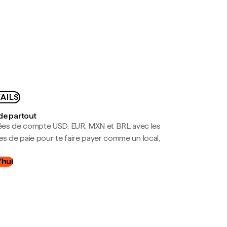
AILS
de partout
es de compte USD, EUR, MXN et BRL avec les
mes de paie pour te faire payer comme un local,
.
'hui