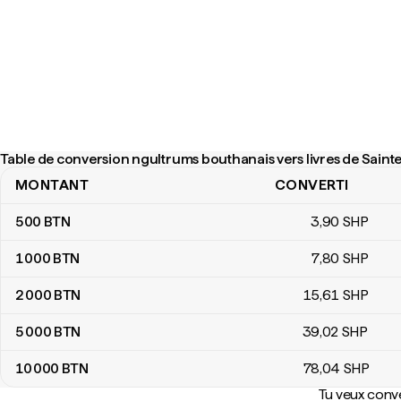
Table de conversion ngultrums bouthanais vers livres de Saint
MONTANT
CONVERTI
Table de conversion ngultrums bouthanais vers livres de Sainte-
500
BTN
3
,90
SHP
1 000
BTN
7
,80
SHP
2 000
BTN
15
,61
SHP
5 000
BTN
39
,02
SHP
10 000
BTN
78
,04
SHP
Tu veux conve