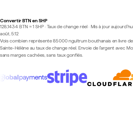
Convertir BTN en SHP
128,1434 BTN ≈ 1 SHP · Taux de change réel
·
Mis à jour aujourd’hui
août, 5:12
Vois combien représente 85 000 ngultrum bouthanais en livre d
Sainte-Hélène au taux de change réel. Envoie de l'argent avec 
sans marges cachées, sans taux gonflés.