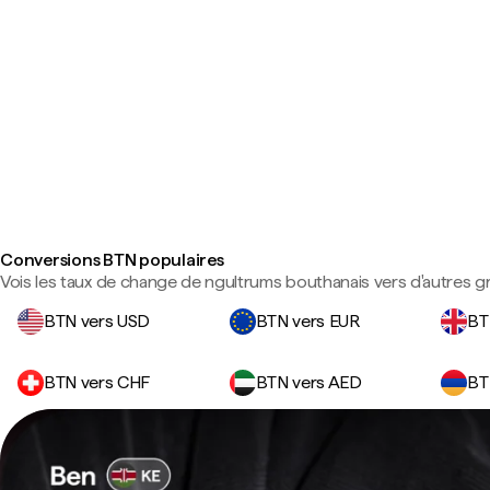
Conversions BTN populaires
Vois les taux de change de ngultrums bouthanais vers d'autres g
BTN vers USD
BTN vers EUR
BT
BTN vers CHF
BTN vers AED
BT