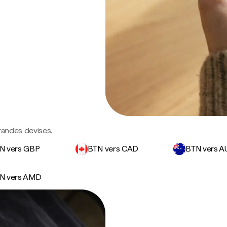
randes devises.
N vers GBP
BTN vers CAD
BTN vers 
N vers AMD