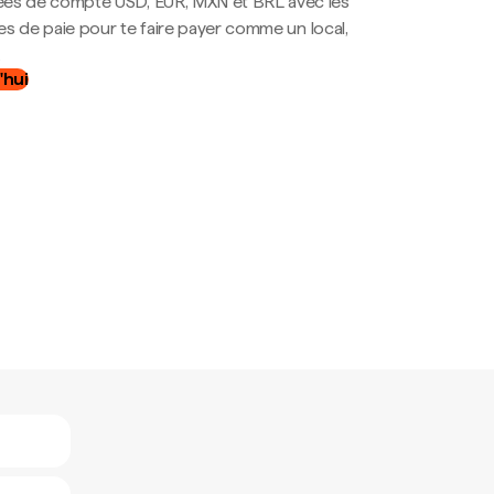
es de compte USD, EUR, MXN et BRL avec les
mes de paie pour te faire payer comme un local,
.
'hui