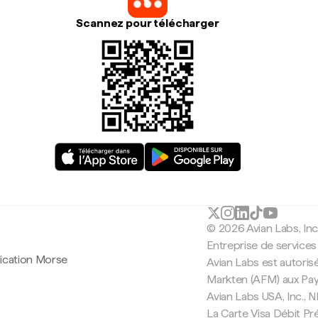
Scannez pour télécharger
© 2026 Avian Labs, In
Entreprise de services
lication Morse
Avian Labs est autorisé
Markten (AFM) aux Pa
Avian Labs USA, Inc.,
La Carte Visa Débit Pr