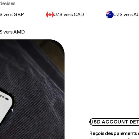
devises.
S vers GBP
UZS vers CAD
UZS vers A
S vers AMD
USD ACCOUNT DET
Reçois des paiements 